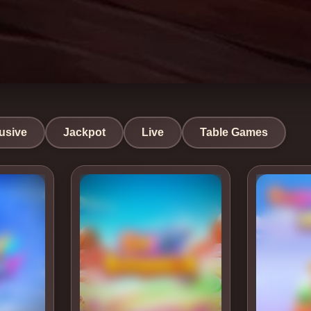
usive
Jackpot
Live
Table Games