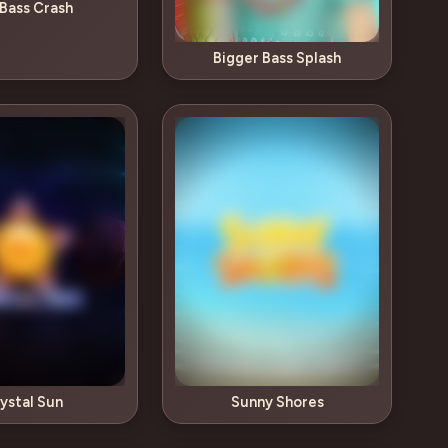
 Bass Crash
Bigger Bass Splash
ystal Sun
Sunny Shores