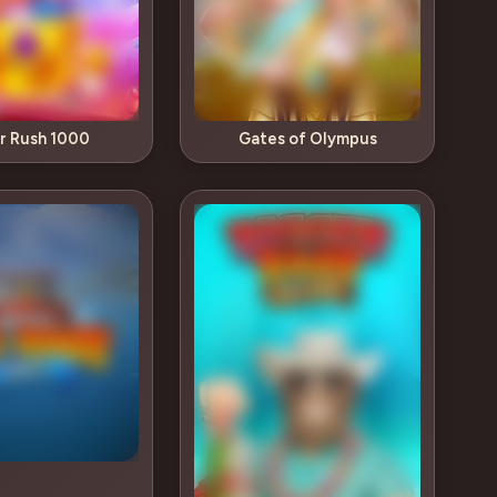
r Rush 1000
Gates of Olympus