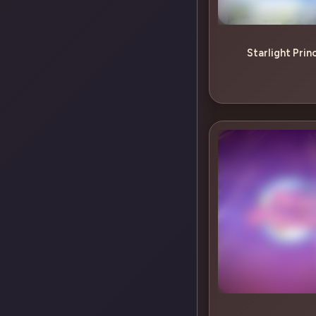
Starlight Prin