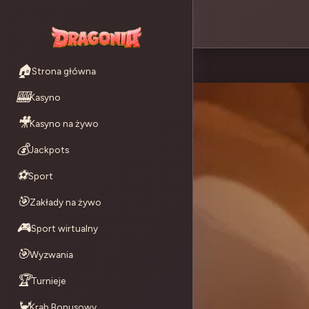
🏠
Strona główna
🎰
Kasyno
🎥
Kasyno na żywo
💰
Jackpots
⚽
Sport
🎯
Zakłady na żywo
🎮
Sport wirtualny
🎯
Wyzwania
🏆
Turnieje
🦀
Krab Bonusowy