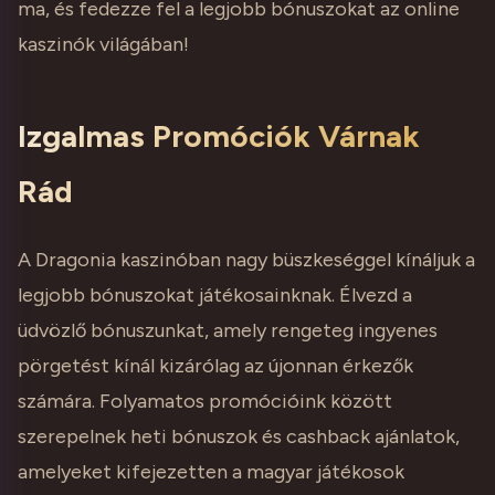
ma, és fedezze fel a legjobb bónuszokat az online
kaszinók világában!
Izgalmas Promóciók Várnak
Rád
A Dragonia kaszinóban nagy büszkeséggel kínáljuk a
legjobb bónuszokat játékosainknak. Élvezd a
üdvözlő bónuszunkat, amely rengeteg ingyenes
pörgetést kínál kizárólag az újonnan érkezők
számára. Folyamatos promócióink között
szerepelnek heti bónuszok és cashback ajánlatok,
amelyeket kifejezetten a magyar játékosok