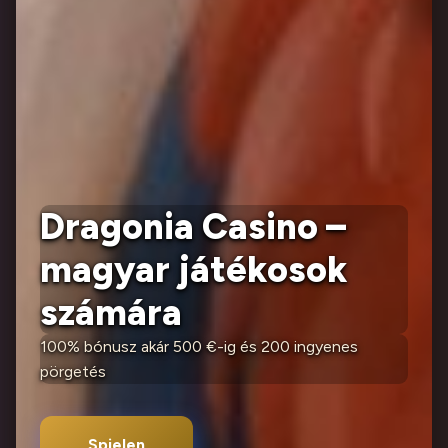
Dragonia Casino –
magyar játékosok
számára
100% bónusz akár 500 €-ig és 200 ingyenes
pörgetés
Spielen