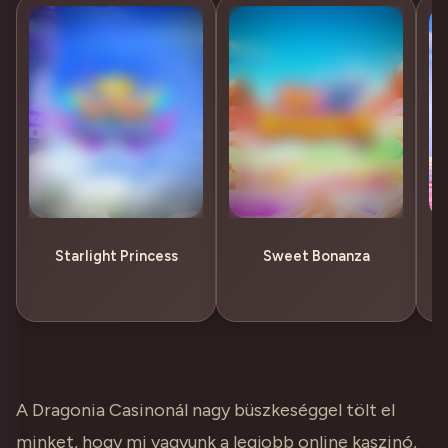
Starlight Princess
Sweet Bonanza
A Dragonia Casinonál nagy büszkeséggel tölt el
minket, hogy mi vagyunk a legjobb online kaszinó,