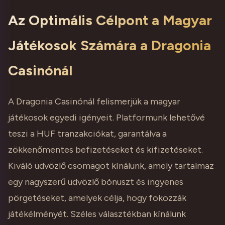
Az Optimális Célpont a Magyar
Játékosok Számára a Dragonia
Casinónál
A Dragonia Casinónál felismerjük a magyar
játékosok egyedi igényeit. Platformunk lehetővé
teszi a HUF tranzakciókat, garantálva a
zökkenőmentes befizetéseket és kifizetéseket.
Kiváló üdvözlő csomagot kínálunk, amely tartalmaz
egy nagyszerű üdvözlő bónuszt és ingyenes
pörgetéseket, amelyek célja, hogy fokozzák
játékélményét. Széles választékban kínálunk