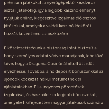
prémium játékokat, a nyerőgépektől kezdve az
asztali játékokig, így a legjobb kaszinó élményt
nyújtjuk online, kiegészítve izgalmas élő osztós
játékokkal, amelyek a valódi kaszinó légkörét
hozzák közvetlenül az eszközére.
Elkötelezettségünk a biztonság iránt biztosítja,
hogy személyes adatai védve maradjanak, lehetővé
téve, hogy a Dragonia Casinónál eltöltött időt
élvezhesse. Továbbá, a no deposit bónuszunkkal az
újoncok kockázat nélkül merülhetnek el
ajánlatainkban. Élj a ingyenes pörgetések
izgalmával, és használd ki a legjobb bónuszokat,
amelyeket kifejezetten magyar játékosok számára